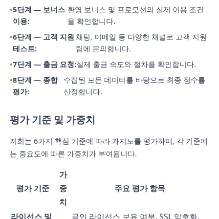
5단계 — 보너스
환영 보너스 및 프로모션의 실제 이용 조건
이용:
을 확인합니다.
6단계 — 고객 지원
채팅, 이메일 등 다양한 채널로 고객 지원
테스트:
팀에 문의합니다.
7단계 — 출금 요청:
실제 출금 속도와 절차를 확인합니다.
8단계 — 종합
수집된 모든 데이터를 바탕으로 최종 점수를
평가:
산정합니다.
평가 기준 및 가중치
저희는 6가지 핵심 기준에 따라 카지노를 평가하며, 각 기준에
는 중요도에 따른 가중치가 부여됩니다.
가
평가 기준
중
주요 평가 항목
치
라이선스 및
공인 라이선스 보유 여부, SSL 암호화,