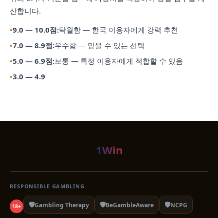
산합니다.
9.0 — 10.0점:
탁월함 — 한국 이용자에게 강력 추천
7.0 — 8.9점:
우수함 — 믿을 수 있는 선택
5.0 — 6.9점:
보통 — 특정 이용자에게 적합할 수 있음
3.0 — 4.9
1Win
RESPONSIBLE GAMBLING
🛡️
🛡️
🛡️
Gambling Therapy
BeGambleAware
NCPG
18+